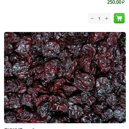
250.00
₽
+
−