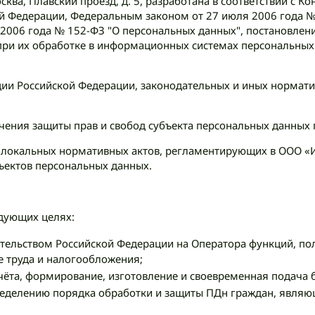
сква, Плавский проезд, д. 5, разработана в соответствии с 
ой Федерации, Федеральным законом от 27 июля 2006 года
2006 года № 152-ФЗ "О персональных данных", постановлени
при их обработке в информационных системах персональны
уции Российской Федерации, законодательных и иных нормат
чения защиты прав и свобод субъекта персональных данных 
и локальных нормативных актов, регламентирующих в ООО 
ъектов персональных данных.
дующих целях:
ельством Российской Федерации на Оператора функций, пол
е труда и налогообложения;
чёта, формирование, изготовление и своевременная подача б
ределению порядка обработки и защиты ПДн граждан, явля