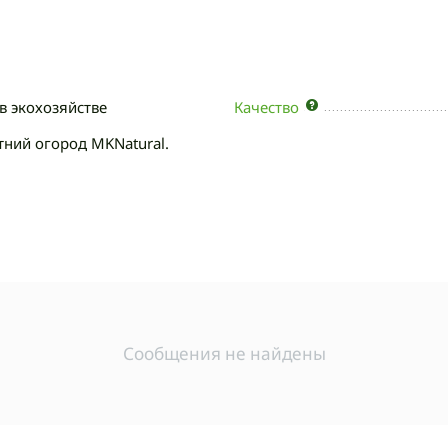
в экохозяйстве
Качество
тний огород MKNatural.
Сообщения не найдены