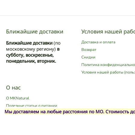
Ближайшие доставки
Условия нашей раб
Доставка и оплата
Ближайшие доставки
(по
московскому региону)
в
Возврат
субботу, воскресенье,
Скидки
понедельник, вторник.
Политика конфиденциально
Условия нашей работы (поль
О нас
О MKNatural
Полезные статьи о питании
Мы доставляем на любые расстояния по МО. Стоимость дос
О "качестве" в характеристиках
наших товаров