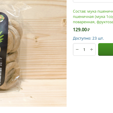
Состав: мука пшенич
пшеничная (мука 1сор
поваренная, фруктоза
129.00
₽
Доступно:
23 шт.
+
−