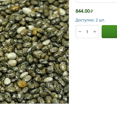
844.00
₽
Доступно:
2 шт.
+
−