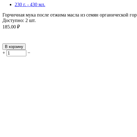
230 г. - 430 мл.
Горчичная мука после отжима масла из семян органической гор
Доступно:
2 шт.
185.00
₽
В корзину
+
−