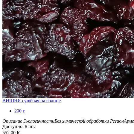
ВИШНЯ сушёная на солнце
200 г.
Описание Экологичности
Без химической обработки
Регион
Арме
Доступно:
8 шт.
552.00
₽