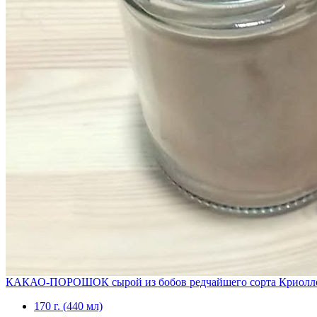
КАКАО-ПОРОШОК сырой из бобов редчайшего сорта Криолл
170 г. (440 мл)