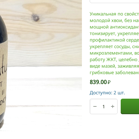
Уникальная по свойст
молодой хвои, без на
мощной антиоксидан
тонизирует, укрепляе
профилактикой серде
укрепляет сосуды, сн
микроэлементами, во
работу ЖКТ, целебно
виде мазей, заживля
грибковые заболеван
839.00
₽
Доступно:
2 шт.
+
−